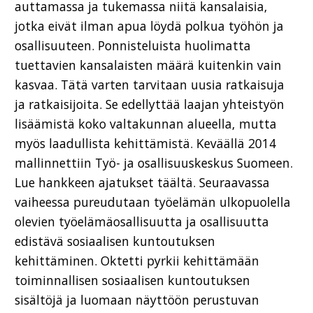
auttamassa ja tukemassa niitä kansalaisia,
jotka eivät ilman apua löydä polkua työhön ja
osallisuuteen. Ponnisteluista huolimatta
tuettavien kansalaisten määrä kuitenkin vain
kasvaa. Tätä varten tarvitaan uusia ratkaisuja
ja ratkaisijoita. Se edellyttää laajan yhteistyön
lisäämistä koko valtakunnan alueella, mutta
myös laadullista kehittämistä. Keväällä 2014
mallinnettiin Työ- ja osallisuuskeskus Suomeen.
Lue hankkeen ajatukset täältä. Seuraavassa
vaiheessa pureudutaan työelämän ulkopuolella
olevien työelämäosallisuutta ja osallisuutta
edistävä sosiaalisen kuntoutuksen
kehittäminen. Oktetti pyrkii kehittämään
toiminnallisen sosiaalisen kuntoutuksen
sisältöjä ja luomaan näyttöön perustuvan