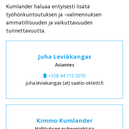
Kumlander haluaa erityisesti lisätä
työhönkuntoutuksen ja –valmennuksen
ammatillisuuden ja vaikuttavuuden
tunnettavuutta.
Juha Leviäkangas
Asiamies
+358 44 715 3070
juha.leviakangas (at) saatio-oktetti.fi
Kimmo Kumlander
Hallituksen puheenjohtaja