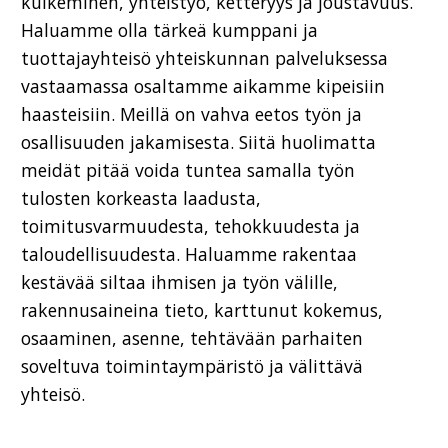
kulkeminen, yhteistyö, ketteryys ja joustavuus.
Haluamme olla tärkeä kumppani ja
tuottajayhteisö yhteiskunnan palveluksessa
vastaamassa osaltamme aikamme kipeisiin
haasteisiin. Meillä on vahva eetos työn ja
osallisuuden jakamisesta. Siitä huolimatta
meidät pitää voida tuntea samalla työn
tulosten korkeasta laadusta,
toimitusvarmuudesta, tehokkuudesta ja
taloudellisuudesta. Haluamme rakentaa
kestävää siltaa ihmisen ja työn välille,
rakennusaineina tieto, karttunut kokemus,
osaaminen, asenne, tehtävään parhaiten
soveltuva toimintaympäristö ja välittävä
yhteisö.